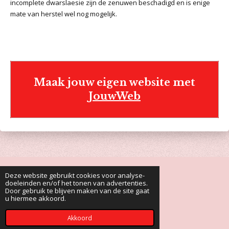
incomplete dwarslaesie zijn de zenuwen beschadigd en is enige
mate van herstel wel nog mogelijk.
Maak jouw eigen website met
JouwWeb
Deze website gebruikt cookies voor analyse-
F
Y
doeleinden en/of het tonen van advertenties.
a
o
Door gebruik te blijven maken van de site gaat
c
u
Deze website is onderdeel van Stichting Villa Vacht
u hiermee akkoord.
e
T
© 2022 - 2026 Zorg voor verlamde katten
b
u
o
b
Powered by
JouwWeb
Akkoord
o
e