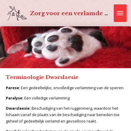
Ga
direct
Zorg voor een verlamde kat
naar
de
hoofdinhoud
Terminologie Dwarslaesie
Parese:
Een gedeeltelijke, onvolledige verlamming van de spieren.
Paralyse:
Een volledige verlamming
Dwarslaesie:
Beschadiging van het ruggenmerg, waardoor het
lichaam vanaf de plaats van de beschadiging naar beneden toe
geheel of gedeeltelijk verlamd en gevoelloos raakt.