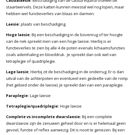
Caudalaesie:
Beschadiging van de cauda equina oftewel de
staartwervels. Deze katten kunnen meestal wel nog lopen, maar
hebben wel functieverlies van blaas en darmen.
Laesie:
plaats van beschadiging.
Hoge laesie:
Bij een beschadiging in de bovenrug of ter hoogte
van de nek spreekt men van een hoge laesie. Hierbij is er
functieverlies te zien bij alle 4 de poten evenals lichaamsfuncties
zoals ademhaling en bloeddruk. Je spreekt dan ook wel van
tetraplegie of quadriplegie.
Lage laesie:
Hierbij zit de beschadiging in de onderrug. Er is dan
uitval van de achterpoten en eventueel een gedeelte van de romp
(het gebied onder de laesie). Je spreekt dan van een paraplegie.
Paraplegie:
Lage laesie
Tetraplegie/quadriplegie:
Hoge laesie
Complete vs incomplete dwarslaesie:
Bij een complete
dwarslaesie zijn de zenuwen geheel door en is er helemaal geen
gevoel, functie of reflex aanwezig. Dit is nooit te genezen. Bij een